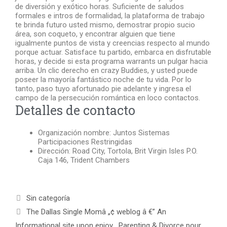
de diversión y exótico horas. Suficiente de saludos
formales e intros de formalidad, la plataforma de trabajo
te brinda futuro usted mismo, demostrar propio sucio
área, son coqueto, y encontrar alguien que tiene
igualmente puntos de vista y creencias respecto al mundo
porque actuar. Satisface tu partido, embarca en disfrutable
horas, y decide si esta programa warrants un pulgar hacia
arriba. Un clic derecho en crazy Buddies, y usted puede
poseer la mayoría fantástico noche de tu vida. Por lo
tanto, paso tuyo afortunado pie adelante y ingresa el
campo de la persecución romántica en loco contactos.
Detalles de contacto
Organización nombre: Juntos Sistemas
Participaciones Restringidas
Dirección: Road City, Tortola, Brit Virgin Isles P.O.
Caja 146, Trident Chambers
Sin categoría
The Dallas Single Momâ „¢ weblog â €” An
Informational site upon enjoy , Parenting & Divorce pour