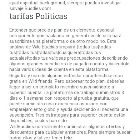
igual espiritual back ground, siempre puedes investigar
salvaje Buddies.com.
tarifas Políticas
Entender que precios plan es un elemento esencial
componente que hablando en general decide si lo hará
suscribirse una plataforma o de otro modo no. Esta
análisis de Wild Buddies limpiará {todas tus|todas
tus|todas tus|todas|tus|cualquiera|todas tus
actuales|todas tus valiosas preocupaciones describiendo
algunos grandes beneficios de pagado cuenta y diciéndole
hacia varios ideas de cuenta en esta plataforma.
Registro y uso de algunas estándar características son
gratis en Wild friends. Pero saborear todo plan, deberías
llegar a ser un completo miembro suscribiéndote a
superior cuenta. La plataforma de trabajo suministros 3
días o 1 semana con respecto al prueba gratuita, que
puede suministro una experiencia asociado con
emparejamiento globo y ayuda decidiendo si necesita una
suscripción. Tres estrategias para superior cuenta están
disponibles, cuáles han sido:
WildBuddies normalmente suministrar algunos ofertas y
descuentos para cualquier anteriores. Para siempre buscar
todos ellos y tal vez tener feliz.