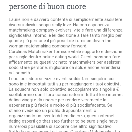
persone di buon cuore
Laurie non è davvero contenta di semplicemente assistere
diversi individui scopri really love. Ha con esperienza
matchmaking company evolversi vite e fare una differenza
significativa intorno, e lei dedizione a fare tanto meglio per
quante più persone il più possibile fornisce driven the
woman matchmaking company forward.
Carolinas Matchmaker fornisce vitale supporto e direzione
per single dentro online dating world. Clienti possono fare
affidamento su questi vicinato matchmakers per assisterli
soddisfare persone, migliorare da soli, e anche arrendersi
nel società.
I suoi poliedrici servizi e eventi soddisfare singoli in cui
sono in e impostati tutti su per raggiungere i tuoi obiettivi .
La squadra non solo obiettivo accoppiamento singoli â €
«collaborano con il loro consumatori in tutto il loro internet
dating viaggi e dà risorse per rendere veramente la
esperienza più facile e molto di più soddisfacente. Se
stiano rivedendo un profilo di appuntamenti o
organizzando un evento di beneficenza, questi internet
dating esperti go that step further to be sure single have
numerosi possibilità di scoprire che altro significativo.
Sotto la management di Laurie, Carolinas Matchmaker ha