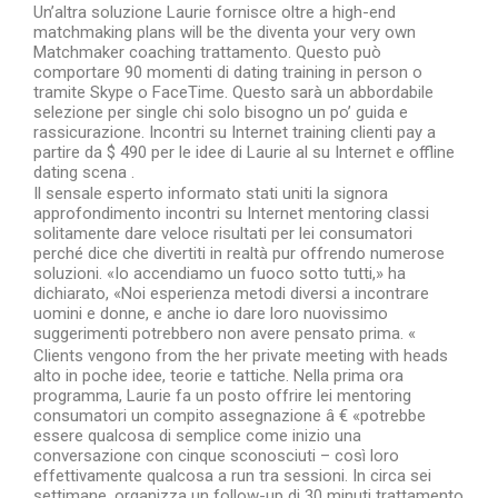
Un’altra soluzione Laurie fornisce oltre a high-end
matchmaking plans will be the diventa your very own
Matchmaker coaching trattamento. Questo può
comportare 90 momenti di dating training in person o
tramite Skype o FaceTime. Questo sarà un abbordabile
selezione per single chi solo bisogno un po’ guida e
rassicurazione. Incontri su Internet training clienti pay a
partire da $ 490 per le idee di Laurie al su Internet e offline
dating scena .
Il sensale esperto informato stati uniti la signora
approfondimento incontri su Internet mentoring classi
solitamente dare veloce risultati per lei consumatori
perché dice che divertiti in realtà pur offrendo numerose
soluzioni. «Io accendiamo un fuoco sotto tutti,» ha
dichiarato, «Noi esperienza metodi diversi a incontrare
uomini e donne, e anche io dare loro nuovissimo
suggerimenti potrebbero non avere pensato prima. «
Clients vengono from the her private meeting with heads
alto in poche idee, teorie e tattiche. Nella prima ora
programma, Laurie fa un posto offrire lei mentoring
consumatori un compito assegnazione â € «potrebbe
essere qualcosa di semplice come inizio una
conversazione con cinque sconosciuti – così loro
effettivamente qualcosa a run tra sessioni. In circa sei
settimane, organizza un follow-up di 30 minuti trattamento