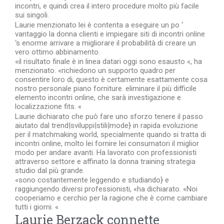
incontri, e quindi crea il intero procedure molto più facile
sui singoli.
Laurie menzionato lei è contenta a eseguire un po ‘
vantaggio la donna clienti e impiegare siti di incontri online
‘s enorme arrivare a migliorare il probabilità di creare un
vero ottimo abbinamento.
«il risultato finale è in linea datari oggi sono esausto «, ha
menzionato. «richiedono un supporto quadro per
consentire loro di, questo è certamente esattamente cosa
nostro personale piano forniture. eliminare il più difficile
elemento incontri online, che sarà investigazione e
localizzazione fits. «
Laurie dichiarato che può fare uno sforzo tenere il passo
aiutato dal trend|sviluppi|stili|mode} in rapida evoluzione
per il matchmaking world, specialmente quando si tratta di
incontri online, molto lei fornire lei consumatori il miglior
modo per andare avanti. Ha lavorato con professionisti
attraverso settore e affinato la donna training strategia
studio dal più grande.
«sono costantemente leggendo e studiando} e
raggiungendo diversi professionisti, «ha dichiarato. «Noi
cooperiamo e cerchio per la ragione che è come cambiare
tutti i giorni. «
Laurie Berzack connette