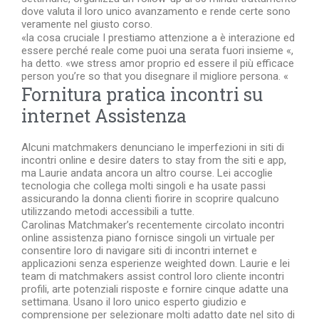
dove valuta il loro unico avanzamento e rende certe sono
veramente nel giusto corso.
«la cosa cruciale I prestiamo attenzione a è interazione ed
essere perché reale come puoi una serata fuori insieme «,
ha detto. «we stress amor proprio ed essere il più efficace
person you’re so that you disegnare il migliore persona. «
Fornitura pratica incontri su
internet Assistenza
Alcuni matchmakers denunciano le imperfezioni in siti di
incontri online e desire daters to stay from the siti e app,
ma Laurie andata ancora un altro course. Lei accoglie
tecnologia che collega molti singoli e ha usate passi
assicurando la donna clienti fiorire in scoprire qualcuno
utilizzando metodi accessibili a tutte.
Carolinas Matchmaker’s recentemente circolato incontri
online assistenza piano fornisce singoli un virtuale per
consentire loro di navigare siti di incontri internet e
applicazioni senza esperienze weighted down. Laurie e lei
team di matchmakers assist control loro cliente incontri
profili, arte potenziali risposte e fornire cinque adatte una
settimana. Usano il loro unico esperto giudizio e
comprensione per selezionare molti adatto date nel sito di