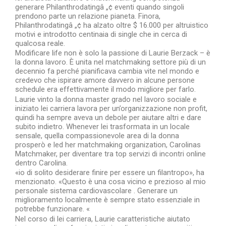
generare Philanthrodatingâ „¢ eventi quando singoli
prendono parte un relazione pianeta. Finora,
Philanthrodatingâ „¢ ha alzato oltre $ 16.000 per altruistico
motivi e introdotto centinaia di single che in cerca di
qualcosa reale.
Modificare life non è solo la passione di Laurie Berzack – è
la donna lavoro. È unita nel matchmaking settore più di un
decennio fa perché pianificava cambia vite nel mondo e
credevo che ispirare amore davvero in alcune persone
schedule era effettivamente il modo migliore per farlo.
Laurie vinto la donna master grado nel lavoro sociale e
iniziato lei carriera lavora per un’organizzazione non profit,
quindi ha sempre aveva un debole per aiutare altri e dare
subito indietro. Whenever lei trasformata in un locale
sensale, quella compassionevole area di la donna
prosperò e led her matchmaking organization, Carolinas
Matchmaker, per diventare tra top servizi di incontri online
dentro Carolina.
«io di solito desiderare finire per essere un filantropo», ha
menzionato. «Questo è una cosa vicino e prezioso al mio
personale sistema cardiovascolare . Generare un
miglioramento localmente è sempre stato essenziale in
potrebbe funzionare. «
Nel corso di lei carriera, Laurie caratteristiche aiutato