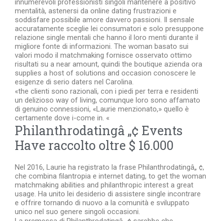
innumerevoli professionisti singoli mantenere a positivo
mentalità, astenersi da online dating frustrazioni e
soddisfare possibile amore davvero passioni. Il sensale
accuratamente sceglie lei consumatori e solo presuppone
relazione single mentali che hanno il loro menti durante il
migliore fonte di informazioni. The woman basato sui
valori modo il matchmaking fornisce osservato ottimo
risultati su a near amount, quindi the boutique azienda ora
supplies a host of solutions and occasion conoscere le
esigenze di serio daters nel Carolina.
«the clienti sono razionali, con i piedi per terra e residenti
un delizioso way of living, comunque loro sono affamato
di genuino connessioni, «Laurie menzionato,» quello è
certamente dove i-come in. «
Philanthrodatingâ „¢ Events
Have raccolto oltre $ 16.000
Nel 2016, Laurie ha registrato la frase Philanthrodatingâ„ ¢,
che combina filantropia e internet dating, to get the woman
matchmaking abilities and philanthropic interest a great
usage. Ha unito lei desiderio di assistere single incontrare
e offrire tornando di nuovo a la comunità e sviluppato
unico nel suo genere singoli occasioni.