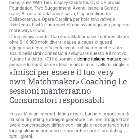
base, Guys With Ties, display Charlotte, Cystic Fibrosis
Foundation, Two Suggerimenti Avanti, Isabella Santos
base, A metà strada anzi lì salva, L’apprendimento
Collaborative, e Opera Carolina per hold innovative e
divertenti attività filantropiche} che avvantaggiano people in
more ways di uno.
Complessivamente, Carolinas Matchmaker features alzato
oltre $ 16.000 molti diversi cause a causa di questi
ingegnosamente efficienti eventi. «abbiamo anche visto
alcuni bellissimi connessioni sviluppare questo è il motivo,
«Laurie ha detto. «Offre uomini e
donne italiane mature
per
pensare lontano da se stessi e unirsi a un livello di single. «
«finisci per essere il tuo very
own Matchmaker» Coaching Le
sessioni manterranno
Consumatori responsabili
In qualità di an internet dating expert, Laurie è orgogliosa di
da sola di getting a straight giocatore. Lei non rifugge from
avere conversazioni difficili con i single e raccontando tutti
loro qualunque possono creare potenziare il loro dating
tutti i giorni.