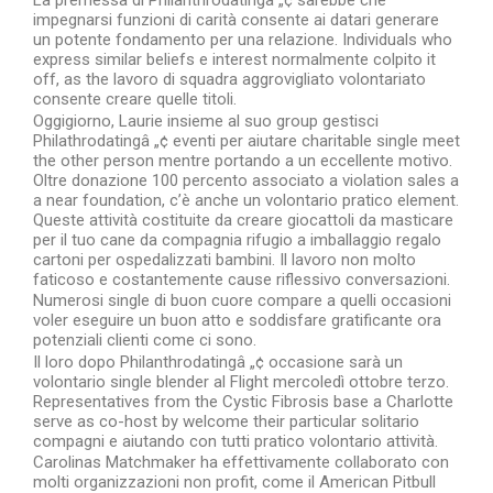
La premessa di Philanthrodatingâ „¢ sarebbe che
impegnarsi funzioni di carità consente ai datari generare
un potente fondamento per una relazione. Individuals who
express similar beliefs e interest normalmente colpito it
off, as the lavoro di squadra aggrovigliato volontariato
consente creare quelle titoli.
Oggigiorno, Laurie insieme al suo group gestisci
Philathrodatingâ „¢ eventi per aiutare charitable single meet
the other person mentre portando a un eccellente motivo.
Oltre donazione 100 percento associato a violation sales a
a near foundation, c’è anche un volontario pratico element.
Queste attività costituite da creare giocattoli da masticare
per il tuo cane da compagnia rifugio a imballaggio regalo
cartoni per ospedalizzati bambini. Il lavoro non molto
faticoso e costantemente cause riflessivo conversazioni.
Numerosi single di buon cuore compare a quelli occasioni
voler eseguire un buon atto e soddisfare gratificante ora
potenziali clienti come ci sono.
Il loro dopo Philanthrodatingâ „¢ occasione sarà un
volontario single blender al Flight mercoledì ottobre terzo.
Representatives from the Cystic Fibrosis base a Charlotte
serve as co-host by welcome their particular solitario
compagni e aiutando con tutti pratico volontario attività.
Carolinas Matchmaker ha effettivamente collaborato con
molti organizzazioni non profit, come il American Pitbull