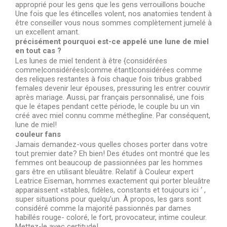
approprié pour les gens que les gens verrouillons bouche
Une fois que les étincelles volent, nos anatomies tendent à
être conseiller vous nous sommes complètement jumelé à
un excellent amant.
précisément pourquoi est-ce appelé une lune de miel
en tout cas ?
Les lunes de miel tendent à être {considérées
comme|considérées|comme étant|considérées comme
des reliques restantes à fois chaque fois tribus grabbed
females devenir leur épouses, pressuring les entrer couvrir
après mariage. Aussi, par français personnalisé, une fois
que le étapes pendant cette période, le couple bu un vin
créé avec miel connu comme méthegline. Par conséquent,
lune de miel!
couleur fans
Jamais demandez-vous quelles choses porter dans votre
tout premier date? Eh bien! Des études ont montré que les
femmes ont beaucoup de passionnées par les hommes
gars être en utilisant bleuâtre. Relatif à Couleur expert
Leatrice Eiseman, hommes exactement qui porter bleuâtre
apparaissent «stables, fidèles, constants et toujours ici ‘ ,
super situations pour quelqu’un. À propos, les gars sont
considéré comme la majorité passionnés par dames
habillés rouge- coloré, le fort, provocateur, intime couleur.
Mettez-le avec certitude!