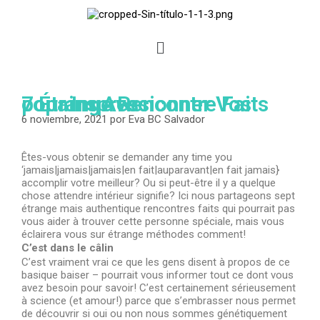
7 Étrange Rencontre Faits pour Impressionner Vos copains Avec
6 noviembre, 2021
por
Eva BC Salvador
Êtes-vous obtenir se demander any time you
‘jamais|jamais|jamais|en fait|auparavant|en fait jamais}
accomplir votre meilleur? Ou si peut-être il y a quelque
chose attendre intérieur signifie? Ici nous partageons sept
étrange mais authentique rencontres faits qui pourrait pas
vous aider à trouver cette personne spéciale, mais vous
éclairera vous sur étrange méthodes comment!
C’est dans le câlin
C’est vraiment vrai ce que les gens disent à propos de ce
basique baiser – pourrait vous informer tout ce dont vous
avez besoin pour savoir! C’est certainement sérieusement
à science (et amour!) parce que s’embrasser nous permet
de découvrir si oui ou non nous sommes génétiquement