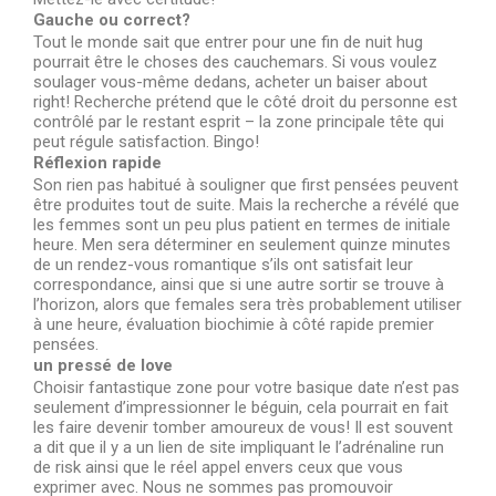
Gauche ou correct?
Tout le monde sait que entrer pour une fin de nuit hug
pourrait être le choses des cauchemars. Si vous voulez
soulager vous-même dedans, acheter un baiser about
right! Recherche prétend que le côté droit du personne est
contrôlé par le restant esprit – la zone principale tête qui
peut régule satisfaction. Bingo!
Réflexion rapide
Son rien pas habitué à souligner que first pensées peuvent
être produites tout de suite. Mais la recherche a révélé que
les femmes sont un peu plus patient en termes de initiale
heure. Men sera déterminer en seulement quinze minutes
de un rendez-vous romantique s’ils ont satisfait leur
correspondance, ainsi que si une autre sortir se trouve à
l’horizon, alors que females sera très probablement utiliser
à une heure, évaluation biochimie à côté rapide premier
pensées.
un pressé de love
Choisir fantastique zone pour votre basique date n’est pas
seulement d’impressionner le béguin, cela pourrait en fait
les faire devenir tomber amoureux de vous! Il est souvent
a dit que il y a un lien de site impliquant le l’adrénaline run
de risk ainsi que le réel appel envers ceux que vous
exprimer avec. Nous ne sommes pas promouvoir